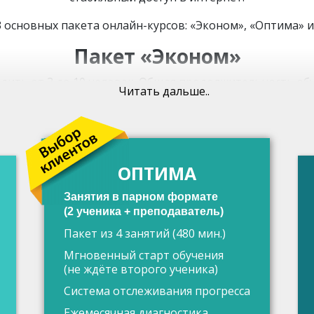
 основных пакета онлайн-курсов: «Эконом», «Оптима» 
Пакет «Эконом»
ходить от 3 до 10 человек. Общая продолжительность об
Читать дальше..
система отслеживания прогресса.
 нужно ждать полного наполнения группы. Занятия старту
Пакет «Оптима»
ОПТИМА
сего 1-2 человека. Это существенно повышает продуктив
Занятия в парном формате
иться в любой момент (например, для того чтобы уточни
(2 ученика + преподаватель)
Пакет «Максимум»
Пакет из 4 занятий (480 мин.)
Мгновенный старт обучения
о время (продолжительность курса составляет 480 минут
(не ждёте второго ученика)
ия обучения у слушателей остается доступ к пройденном
Система отслеживания прогресса
свои знания.
Ежемесячная диагностика