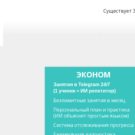
Существует 3
Занятия здесь проводятся в группе. В нее могут в
Особенностью пакета является то, что ученикам не
ЭКОНОМ
В отличие от «Эконома» здесь маленькая группа – в
Занятия в Telegram 24/7
наставник, к которому ученики могут обрат
(1 ученик + ИИ репетитор)
Безлимитные занятия в месяц
Персональный план и практика
Здесь ученик занимается персонально. На все эт
(ИИ объяснит простым языком)
Особенностью курса является то, что после окончан
Система отслеживания прогресса
Ежемесячная диагностика