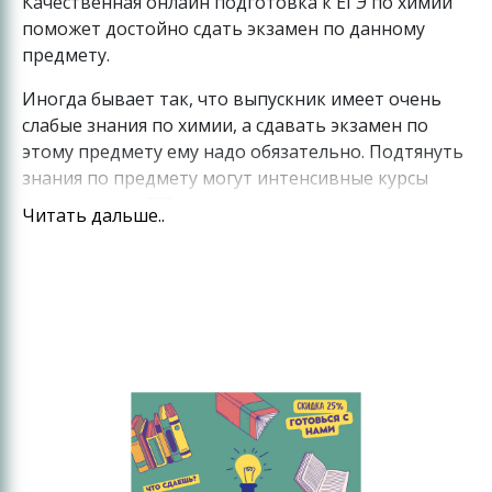
Качественная онлайн подготовка к ЕГЭ по химии
поможет достойно сдать экзамен по данному
предмету.
Иногда бывает так, что выпускник имеет очень
слабые знания по химии, а сдавать экзамен по
этому предмету ему надо обязательно. Подтянуть
знания по предмету могут интенсивные курсы
подготовки к ЕГЭ.
Читать дальше..
Опытные преподаватели донесут до них всё о
химии с нуля и до сложной органики. Но и самим
обучающимся придётся немало потрудиться.
Онлайн подготовка к ЕГЭ по химии на курсах «В
ПАРЕ» поможет успешно сдать экзамен по этому
предмету.
Особенности подготовки на
курсах ЕГЭ по химии