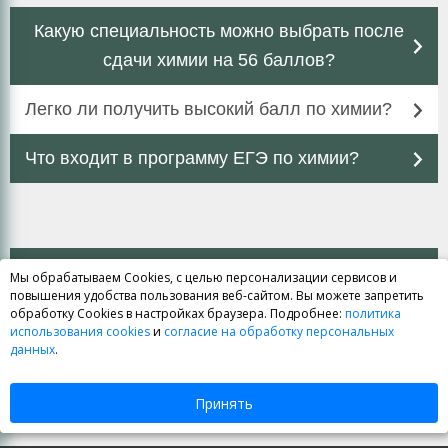
Какую специальность можно выбрать после
На наших онлайн курсах можно найти много
бесплатных материалов для дополнительной
сдачи химии на 56 баллов?
подготовки к экзамену. Мы ежемесячно
выкладываем статьи по билетам ЕГЭ для
Легко ли получить высокий балл по химии?
всеобщего ознакомления.
Что входит в программу ЕГЭ по химии?
Все они написаны опытными преподавателями и
могут серьёзно помочь при подготовке. Включите
их в программу подготовки к ЕГЭ для расширения
знаний о предмете.
Задать вопрос
Мы обрабатываем Cookies, с целью персонализации сервисов и
повышения удобства пользования веб-сайтом. Вы можете запретить
обработку Cookies в настройках браузера. Подробнее:
политика
использования cookies
и
согласие на обработку персональных
Посмотреть все вопросы
данных
.
Принять