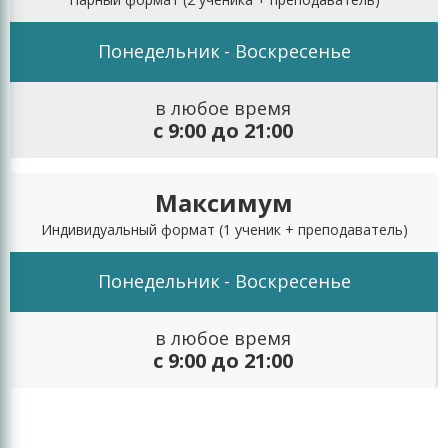
микрогруппах в несколько раз выше, чем
обучения в больших группах.
Понедельник
- Воскресенье
Современная материально-
техническая база
в любое время
с 9:00 до 21:00
Все педагоги ««В ПАРЕ»» пользуются
современными компьютерами и техническими
средствами обучения.
Максимум
Лояльный подход к обучающимся
Индивидуальный формат
(1 ученик + преподаватель)
Каждый урок записывается. Поэтому ученик может
Понедельник
- Воскресенье
в любой момент скачать его, заново
пересмотреть и проработать учебный материал
в любое время
самостоятельно.
с 9:00 до 21:00
Мы работаем уже более 10 лет. Около 6000
выпускников успешно сдали экзамены после
подготовки на курсах ««В ПАРЕ»». Многие из них