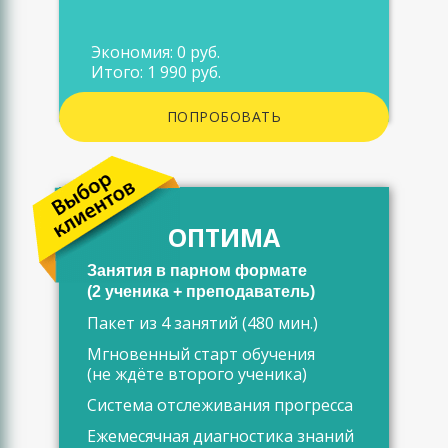
Экономия: 0 руб.
Итого: 1 990 руб.
ПОПРОБОВАТЬ
ОПТИМА
Занятия в парном формате
(2 ученика + преподаватель)
Пакет из 4 занятий (480 мин.)
Мгновенный старт обучения
(не ждёте второго ученика)
Система отслеживания прогресса
Ежемесячная диагностика знаний