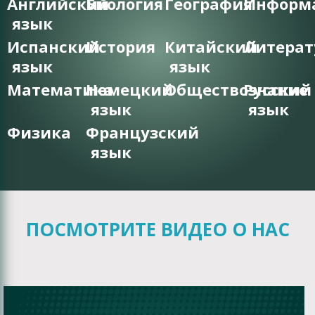
Английский
Биология
География
Информ
язык
Испанский
История
Китайский
Литерат
язык
язык
Математика
Немецкий
Обществознание
Русский
язык
язык
Физика
Французский
язык
ПОСМОТРИТЕ ВИДЕО О НАС