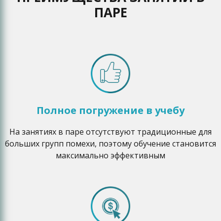
понимания обучающимися
ПАРЕ
теоретического материала и
алгоритма решения задач.
Обучающиеся на курсах подготовки по химии к
ЕГЭ обязаны выполнять все домашние задания.
Выполненные задания они присылают
преподавателю на электронную почту в виде
текстовых файлов или фотоизображений. Учителя
Полное погружение в учебу
постоянно поддерживают с учениками связь.
На занятиях в паре отсутствуют традиционные для
больших групп помехи, поэтому обучение становится
максимально эффективным