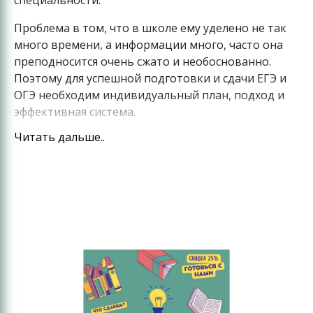
Проблема в том, что в школе ему уделено не так
много времени, а информации много, часто она
преподносится очень сжато и необоснованно.
Поэтому для успешной подготовки и сдачи ЕГЭ и
ОГЭ необходим индивидуальный план, подход и
эффективная система.
Читать дальше..
Преподаватели нашего учебного центра не
просто профессионалы с многолетним
педагогическим или репетиторским опытом, но и
настоящие любители истории. Каждый из них
имеет высшее образование исторического
профиля и большое желание делиться своими
знаниями. Они умеют увлечь школьников любых
классов, проанализировать знания и особенности
каждого, и, исходя из этого, составить учебный
план.