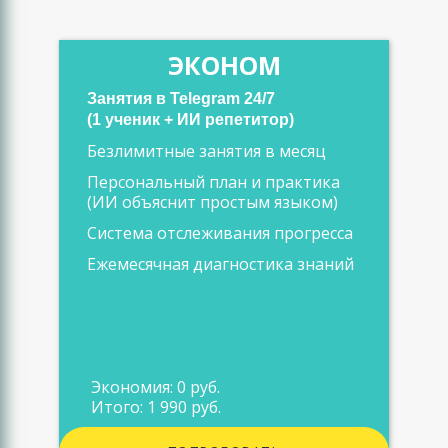
ЭКОНОМ
Занятия в Telegram 24/7
(1 ученик + ИИ репетитор)
Безлимитные занятия в месяц
Персональный план и практика
(ИИ объяснит простым языком)
Система отслеживания прогресса
Ежемесячная диагностика знаний
Экономия: 0 руб.
Итого: 1 990 руб.