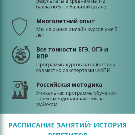
результаты в среднем на 1-2
балла по 5-ти бальной шкале
Многолетний опыт
Мы на рынке онлайн курсов уже 5
лет
Все тонкости ЕГЭ, ОГЭ и
ВПР
Программы курсов разработаны
совместно с экспертами ФИПИ
Российская методика
Уникальная программа обучения
зарекомендовавшая себя за
рубежом
РАСПИСАНИЕ ЗАНЯТИЙ: ИСТОРИЯ