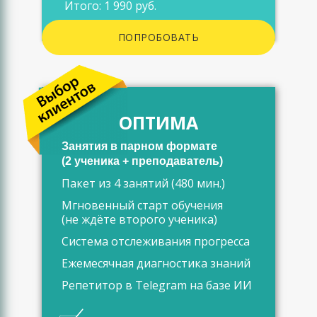
Итого: 1 990 руб.
ПОПРОБОВАТЬ
ОПТИМА
Занятия в парном формате
(2 ученика + преподаватель)
Пакет из 4 занятий (480 мин.)
Мгновенный старт обучения
(не ждёте второго ученика)
Система отслеживания прогресса
Ежемесячная диагностика знаний
Репетитор в Telegram на базе ИИ