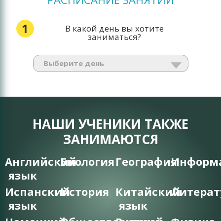
1
В какой день вы хотите
заниматься?
НАШИ УЧЕНИКИ ТАКЖЕ
ЗАНИМАЮТСЯ
Английский
Биология
География
Информ
язык
Испанский
История
Китайский
Литерат
язык
язык