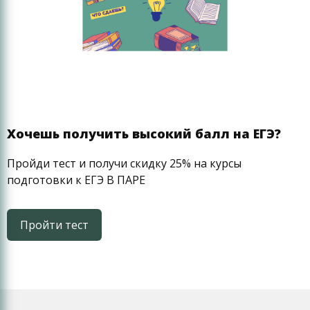
позволяют не только заниматься в
режиме реального времени, не
выходя из дома, но и вести
видеозапись урока;
данная форма обучения доступна для
любого, кто проживает на территории
Российской Федерации и имеет доступ
Хочешь получить высокий балл на ЕГЭ?
в Интернет;
Пройди тест и получи скидку 25% на курсы
с вами будут заниматься лучшие
подготовки к ЕГЭ В ПАРЕ
преподаватели России;
цены ниже, чем на живых курсах, а
Пройти тест
эффективность высокая;
Курсы предназначены для учеников 5,6,7,8,9,10 и
11 классов