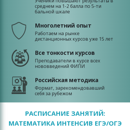
Ученики повышают результаты в
среднем на 1-2 балла по 5-ти
бальной шкале
Многолетний опыт
Работаем на рынке
дистанционных курсов уже 15 лет
Все тонкости курсов
Преподаватели в курсе всех
нововведений ФИПИ
Российская методика
Формат, зарекомендовавший
себя за рубежом
РАСПИСАНИЕ ЗАНЯТИЙ:
МАТЕМАТИКА ИНТЕНСИВ ЕГЭ/ОГЭ