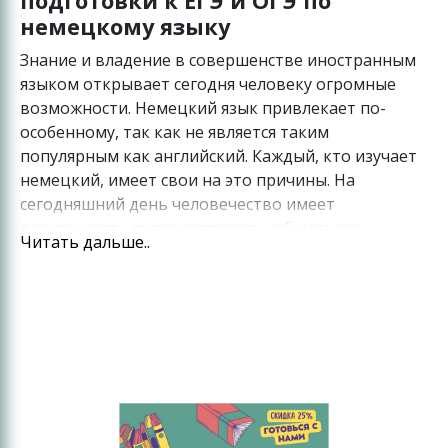
подготовки к ЕГЭ и ОГЭ по
немецкому языку
Знание и владение в совершенстве иностранным
языком открывает сегодня человеку огромные
возможности. Немецкий язык привлекает по-
особенному, так как не является таким
популярным как английский. Каждый, кто изучает
немецкий, имеет свои на это причины. На
сегодняшний день человечество имеет
возможность путешествовать, общаться с
Читать дальше..
людьми из других стран, и знание языка
становится просто необходимым.
Однако сейчас ещё при поступлении в некоторые
ВУЗы требуется сдача госэкзамена по этому языку.
В таком случае мы предлагаем вам интенсивные
онлайн курсы по немецкому языку от Нашего
Центра. Они идеально подойдут для тех: