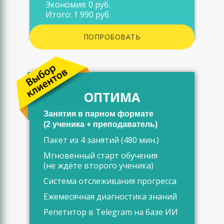
Экономия: 0 руб.
Итого: 1 990 руб.
ПОПРОБОВАТЬ
ОПТИМА
Занятия в парном формате
(2 ученика + преподаватель)
Пакет из 4 занятий (480 мин.)
Мгновенный старт обучения
(не ждёте второго ученика)
Система отслеживания прогресса
Ежемесячная диагностика знаний
Репетитор в Telegram на базе ИИ