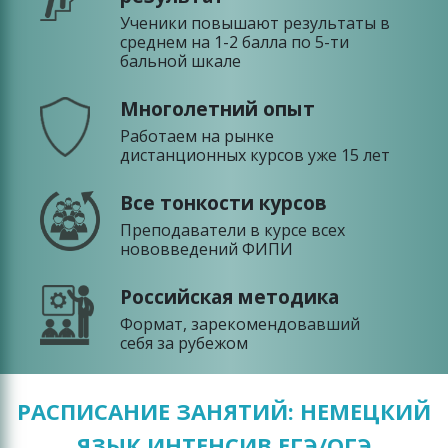
Ученики повышают результаты в
среднем на 1-2 балла по 5-ти
бальной шкале
Многолетний опыт
Работаем на рынке
дистанционных курсов уже 15 лет
Все тонкости курсов
Преподаватели в курсе всех
нововведений ФИПИ
Российская методика
Формат, зарекомендовавший
себя за рубежом
РАСПИСАНИЕ ЗАНЯТИЙ: НЕМЕЦКИЙ
ЯЗЫК ИНТЕНСИВ ЕГЭ/ОГЭ