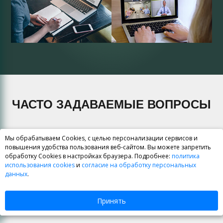
ЧАСТО ЗАДАВАЕМЫЕ ВОПРОСЫ
Мы обрабатываем Cookies, с целью персонализации сервисов и
повышения удобства пользования веб-сайтом. Вы можете запретить
Какова стоимость обучения?
обработку Cookies в настройках браузера. Подробнее:
политика
использования cookies
и
согласие на обработку персональных
Где вы находитесь?
данных
.
Какие у вас преподаватели?
Принять